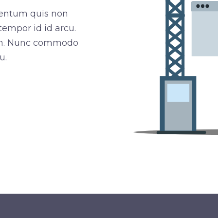
mentum quis non
empor id id arcu.
uam. Nunc commodo
u.