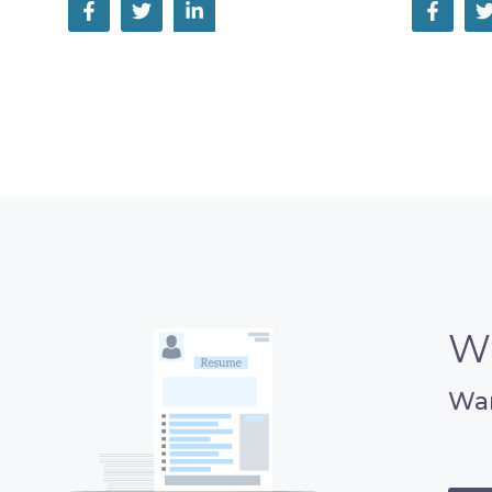
W
Wan